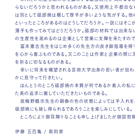
らないだろうかと思われるものがある。又使用上不都合な
は別として砥部焼は概して厚手が多いような気がする。他
といったところがあるのはどうしてだろうか。一説にはそこ
薄手も作ってみてはどうだろうか。砥部の材料では出来な
の生産性を高めるのは企業として営業に支障を来たすので
富本憲吉先生をはじめ多くの先生方の良き御指導を得て
を心から喜ぶものである。又このことは作家と企業の間に
を祈るに切なるものがある。
幸いに将来を嘱望される芸術大学出身の若い者が加わる
かに見守って行きたい。
ほんとうのところ砥部焼の本質が何であるか素人の私に
た美の追求に徹していただきたいものである。
故梅野鶴市先生の銅像の色の状態によっては手入れを必
砥部焼にも接し得られるであろうことを楽しみにしている。
ところにより御耳障りなことも申し上げましたが御諒恕賜
伊藤 五百亀 / 彫刻家