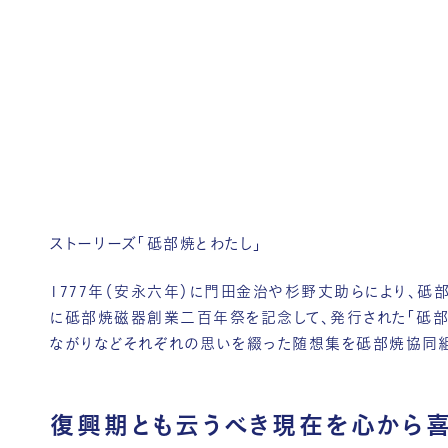
ストーリーズ「砥部焼とわたし」
1777年（安永六年）に門田金治や杉野丈助らにより、砥部
に砥部焼磁器創業二百年祭を記念して、発行された「砥部
ながりなどそれぞれの思いを綴った随想集を砥部焼協同組
復興期とも云うべき現在を心から