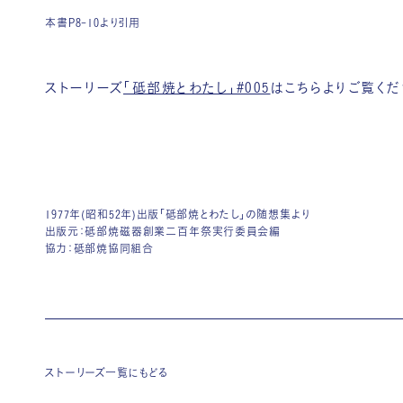
本書P8-10より引用
ストーリーズ
「砥部焼とわたし」#005
はこちらよりご覧くだ
1977年(昭和52年)出版「砥部焼とわたし」の随想集より
出版元：砥部焼磁器創業二百年祭実行委員会編
協力：砥部焼協同組合
ストーリーズ一覧にもどる