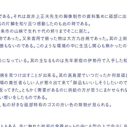
である。それは故井上正夫先生の胸像制作の資料集めに砥部に出
格の片鱗を知り且つ感動したのも此の時である。
条市の山峡で生れ十代の終りまでそこに居た。
であった。又来客用で揃った物は大方九谷焼であった。其の上
憶もないのである。このような環境の中に生活し関心も無かったの
になっている。其の主なるものは先年新宿の伊勢丹で入手した
を見つけ出すことが出来る。其の高島屋でいつだったか何故砥
売場の責任者らしい人が態々出て来て「御品もいいしそうしたいの
返ってきた。ともかく需要があるのに供給の方が思うにまかせられ
い想いをしたものである。
、私の好きな砥部特有のゴスの渋い色の筒物が見られる。
ともある。先に触れた拙宅の食器セットの中にも型の上で今少し