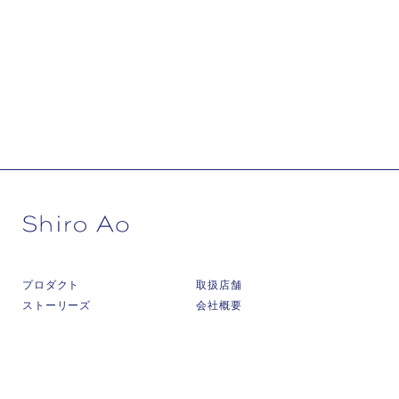
プロダクト
取扱店舗
ストーリーズ
会社概要
私たちについて
オンラインストア↗
くらわんか碗 無期限保証
インスタグラム↗
ニュース
お問い合わせ