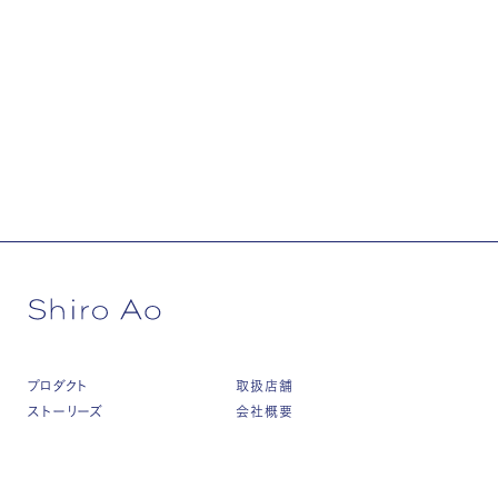
プロダクト
取扱店舗
ストーリーズ
会社概要
私たちについて
オンラインストア↗
くらわんか碗 無期限保証
インスタグラム↗
ニュース